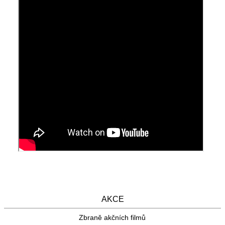
AKCE
Zbraně akčních filmů