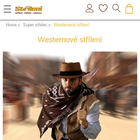
Home
Super střelec
Westernové střílení
Westernové střílení