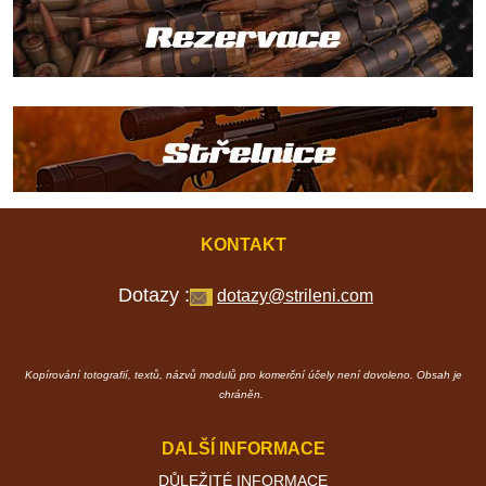
KONTAKT
Dotazy :
dotazy@strileni.com
Kopírování totografií, textů, názvů modulů pro komerční účely není dovoleno. Obsah je
chráněn.
DALŠÍ INFORMACE
DŮLEŽITÉ INFORMACE