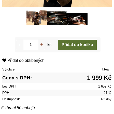
ks
Přidat do oblíbených
Výrobce:
nkteam
1 999 Kč
Cena s DPH:
bez DPH:
1 652 Kč
DPH:
21 %
Dostupnost:
1-2 dny
6 zbraní 50 nábojů