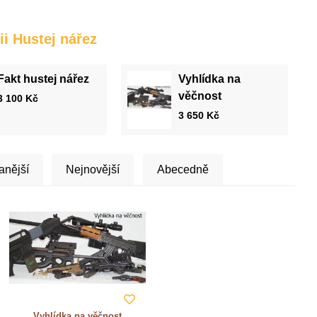
ii Hustej nářez
Fakt hustej nářez
Vyhlídka na
věčnost
3 100
Kč
3 650
Kč
anější
Nejnovější
Abecedně
Vyhlídka na věčnost