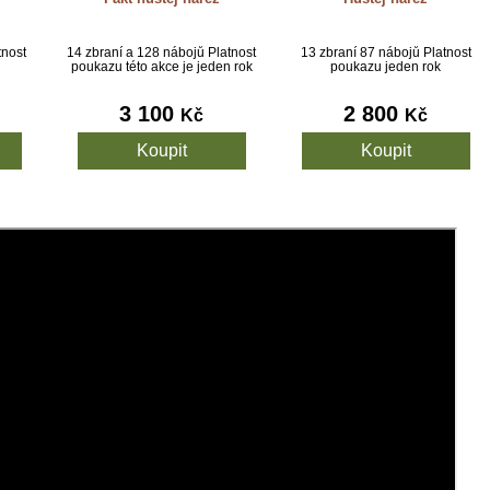
tnost
14 zbraní a 128 nábojů Platnost
13 zbraní 87 nábojů Platnost
poukazu této akce je jeden rok
poukazu jeden rok
3 100
2 800
Kč
Kč