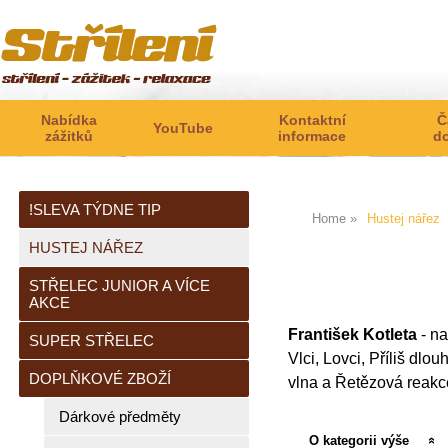
Nabídka
Kontaktní
Č
YouTube
zážitků
informace
d
!SLEVA TÝDNE TIP
Home
Hustej nářez
HUSTEJ NÁŘEZ
STŘELEC JUNIOR A VÍCE
AKCE
František Kotleta
- na
SUPER STŘELEC
Vlci, Lovci, Příliš dl
DOPLŇKOVÉ ZBOŽÍ
vlna a Řetězová reakce
Dárkové předměty
O kategorii výše