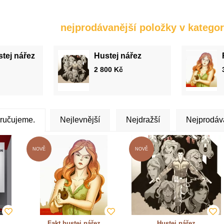
nejprodávanější položky v kategor
tej nářez
Hustej nářez
2 800
Kč
ručujeme.
Nejlevnější
Nejdražší
Nejprodáv
Fakt hustej nářez
Hustej nářez