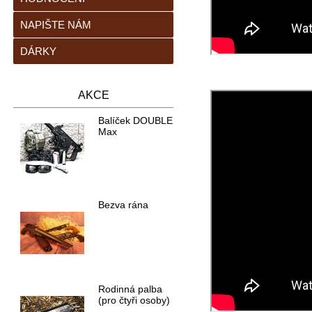
NAPIŠTE NÁM
DÁRKY
AKCE
Balíček DOUBLE
Max
Bezva rána
Rodinná palba
(pro čtyři osoby)