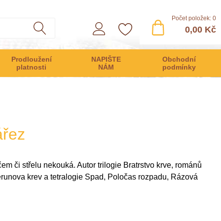
Počet položek: 0
0,00 Kč
Prodloužení
NAPIŠTE
Obchodní
platnosti
NÁM
podmínky
ářez
 či střelu nekouká. Autor trilogie Bratrstvo krve, románů
Perunova krev a tetralogie Spad, Poločas rozpadu, Rázová