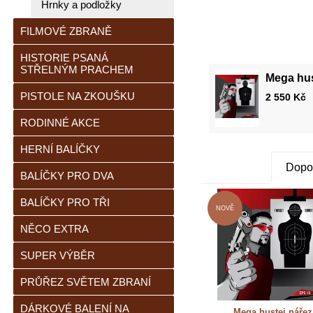
Hrnky a podložky
FILMOVÉ ZBRANĚ
HISTORIE PSANÁ
STŘELNÝM PRACHEM
Mega hus
PISTOLE NA ZKOUŠKU
2 550
Kč
RODINNÉ AKCE
HERNÍ BALÍČKY
Dopo
BALÍČKY PRO DVA
BALÍČKY PRO TŘI
NĚCO EXTRA
SUPER VÝBĚR
PRŮŘEZ SVĚTEM ZBRANÍ
DÁRKOVÉ BALENÍ NA
Mega hustej nářez