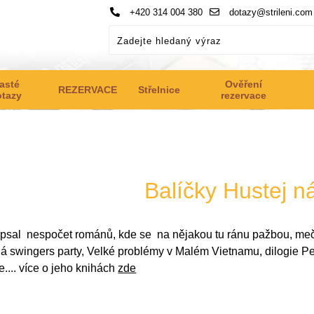
+420 314 004 380
dotazy@strileni.com
asté
Ověření
REZERVACE
Střelnice
otazy
rezervace
Balíčky Hustej n
psal nespočet románů, kde se na nějakou tu ránu pažbou, mečem
ouhá swingers party, Velké problémy v Malém Vietnamu, dilogie 
.... více o jeho knihách
zde