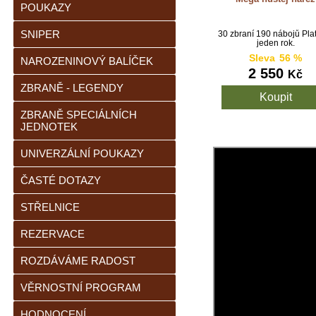
POUKAZY
SNIPER
30 zbraní 190 nábojů Pla
jeden rok.
Sleva
56 %
NAROZENINOVÝ BALÍČEK
2 550
Kč
ZBRANĚ - LEGENDY
ZBRANĚ SPECIÁLNÍCH
JEDNOTEK
UNIVERZÁLNÍ POUKAZY
ČASTÉ DOTAZY
STŘELNICE
REZERVACE
ROZDÁVÁME RADOST
VĚRNOSTNÍ PROGRAM
HODNOCENÍ