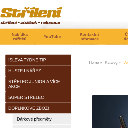
Nabídka
Kontaktní
Č
YouTube
zážitků
informace
d
!SLEVA TÝDNE TIP
Home
Katalog
Ve
HUSTEJ NÁŘEZ
STŘELEC JUNIOR A VÍCE
AKCE
SUPER STŘELEC
DOPLŇKOVÉ ZBOŽÍ
Dárkové předměty