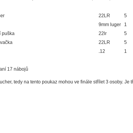
her
22LR
5
9mm luger
1
í puška
22lr
5
ovačka
22LR
5
.12
1
aní 17 nábojů
ucher, tedy na tento poukaz mohou ve finále střílet 3 osoby. Je 