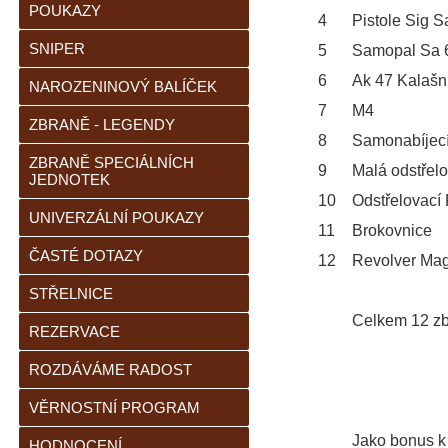
POUKAZY
4
Pistole Sig S
SNIPER
5
Samopal Sa 6
6
Ak 47 Kalašn
NAROZENINOVÝ BALÍČEK
7
M4
ZBRANĚ - LEGENDY
8
Samonabíjec
ZBRANĚ SPECIÁLNÍCH
9
Malá odstřel
JEDNOTEK
10
Odstřelovací 
UNIVERZÁLNÍ POUKAZY
11
Brokovnice
ČASTÉ DOTAZY
12
Revolver Ma
STŘELNICE
Celkem 12 zbr
REZERVACE
ROZDÁVÁME RADOST
VĚRNOSTNÍ PROGRAM
Jako bonus k 
HODNOCENÍ