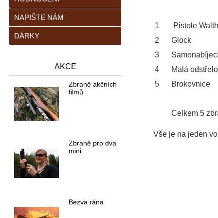
NAPIŠTE NÁM
1
Pistole Walt
DÁRKY
2
Glock
3
Samonabíjec
AKCE
4
Malá odstřel
5
Brokovnice
Zbraně akčních
filmů
Celkem 5 zbr
Vše je na jeden vo
Zbraně pro dva
mini
Bezva rána