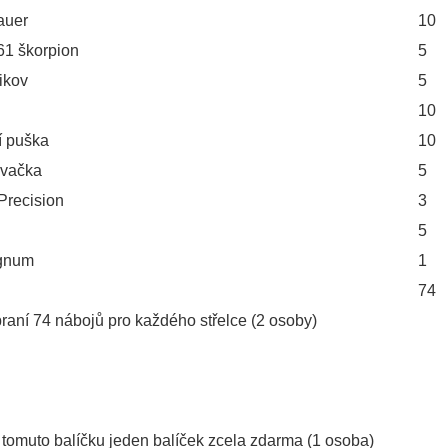
auer
10
1 škorpion
5
ikov
5
10
í puška
10
ovačka
5
Precision
3
5
gnum
1
74
aní 74 nábojů pro každého střelce (2 osoby)
tomuto balíčku jeden balíček zcela zdarma (1 osoba)