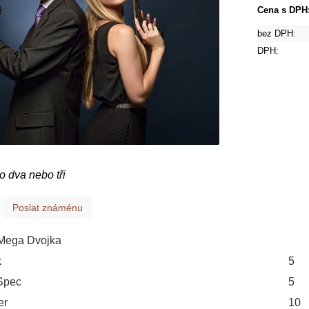
Cena s DPH
bez DPH:
DPH:
o dva nebo tři
Poslat známénu
 Mega Dvojka
k
5
Spec
5
er
10