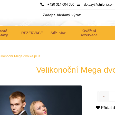
+420 314 004 380
dotazy@strileni.com
asté
Ověření
REZERVACE
Střelnice
otazy
rezervace
likonoční Mega dvojka plus
Velikonoční Mega dvo
Přidat 