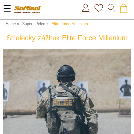
Home
Super střelec
Elite Force Millenium
Střelecký zážitek Elite Force Millenium