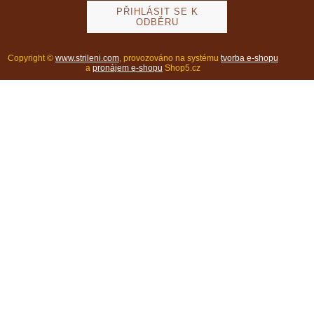
Copyright ©
www.strileni.com
,
provozováno na systému
tvorba e-shopu
a
pronájem e-shopu
Shop5.cz