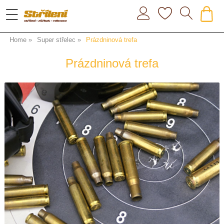
Home
Super střelec
Prázdninová trefa
Prázdninová trefa