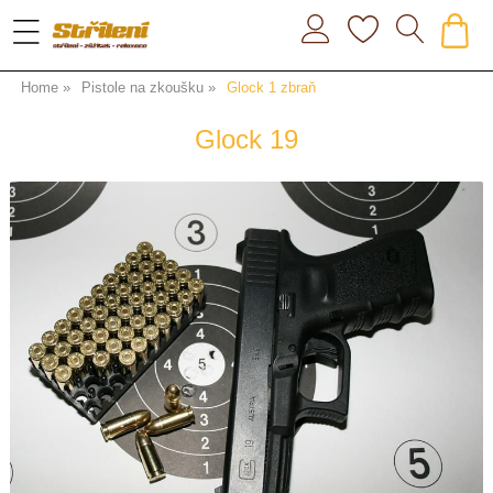
Home
Pistole na zkoušku
Glock 1 zbraň
Glock 19