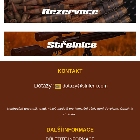
KONTAKT
Dotazy :
dotazy@strileni.com
Kopírování totografií, textů, názvů modulů pro komerční účely není dovoleno. Obsah je
chráněn.
DALŠÍ INFORMACE
DŮLEŽITÉ INFORMACE