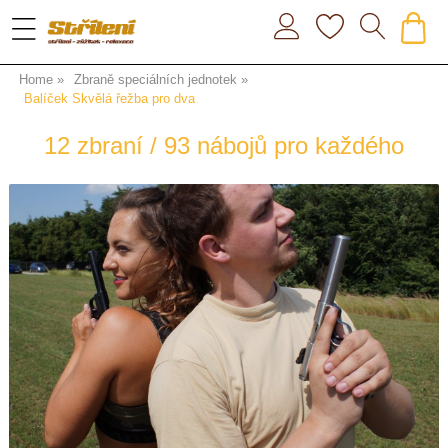
Home
Zbraně speciálních jednotek
Balíček Skvělá řežba pro dva
12 zbraní / 93 nábojů pro každého