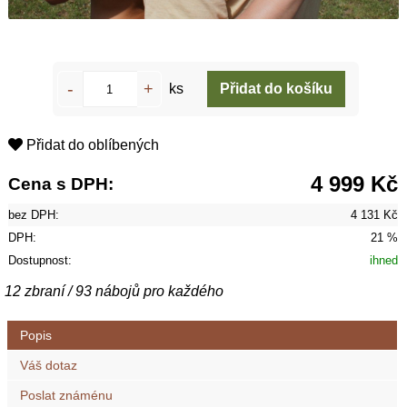
ks
Přidat do oblíbených
4 999 Kč
Cena s DPH:
bez DPH:
4 131 Kč
DPH:
21 %
Dostupnost:
ihned
12 zbraní / 93 nábojů pro každého
Popis
Váš dotaz
Poslat známénu